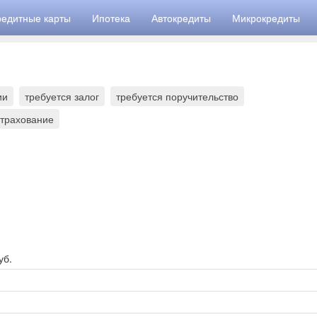
редитные карты
Ипотека
Автокредиты
Микрокредиты
ии
требуется залог
требуется поручительство
страхование
уб.